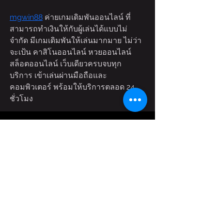
mgwin88
 ค่ายเกมเดิมพันออนไลน์ ที่
สามารถทำเงินให้กับผู้เล่นได้แบบไม่
จำกัด มีเกมเดิมพันให้เล่นมากมาย ไม่ว่า
จะเป้น คาสิโนออนไลน์ หวยออนไลน์ 
สล็อตออนไลน์ เว็บเดียวครบจบทุก
บริการ เข้าเล่นผ่านมือถือและ
คอมพิวเตอร์ พร้อมให้บริการตลอด 24 
ชั่วโมง
CONTACT DETAILS
(303)578-8741
reflectionswf@gmail.com
>
NEVER MISS AN UPDATE